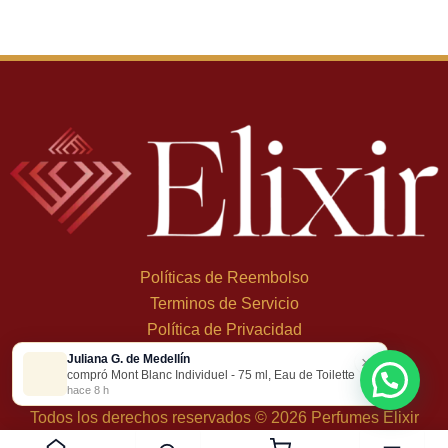
Políticas de Reembolso
Terminos de Servicio
Política de Privacidad
Juliana G. de Medellín
×
+
57 324 248 8379
compró Mont Blanc Individuel - 75 ml, Eau de Toilette
Carrera 19 Dbis #1C-43
hace 8 h
Todos los derechos reservados © 2026 Perfumes Elixir