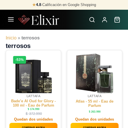
Skip
★
4.8
·
Calificación en Google Shopping
to
content
Inicio
»
terrosos
terrosos
-53%
LATTAFA
LATTAFA
Bade’e Al Oud for Glory -
Atlas - 55 ml - Eau de
100 ml - Eau de Parfum
Parfum
$
174.990
$
263.990
$
372.990
Quedan dos unidades
Quedan dos unidades
COMPRAR AHORA
COMPRAR AHORA