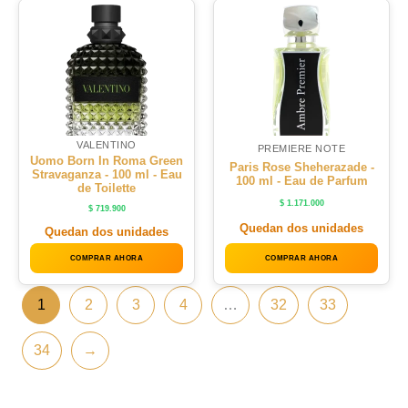
VALENTINO
PREMIERE NOTE
Uomo Born In Roma Green
Paris Rose Sheherazade -
Stravaganza - 100 ml - Eau
100 ml - Eau de Parfum
de Toilette
$
1.171.000
$
719.900
Quedan dos unidades
Quedan dos unidades
COMPRAR AHORA
COMPRAR AHORA
1
2
3
4
…
32
33
34
→