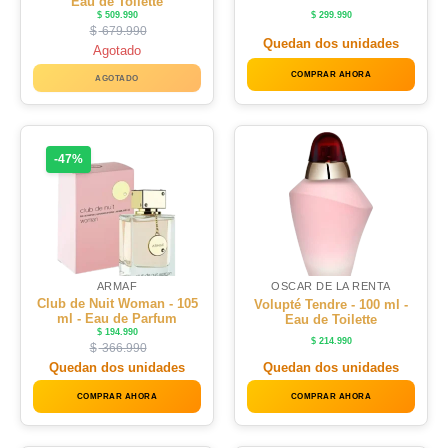
Eau de Toilette
$
509.990
$
299.990
$
679.990
Quedan dos unidades
Agotado
COMPRAR AHORA
AGOTADO
-47%
ARMAF
OSCAR DE LA RENTA
Club de Nuit Woman - 105
Volupté Tendre - 100 ml -
ml - Eau de Parfum
Eau de Toilette
$
194.990
$
214.990
$
366.990
Quedan dos unidades
Quedan dos unidades
COMPRAR AHORA
COMPRAR AHORA