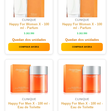
CLINIQUE
CLINIQUE
Happy For Women X - 100
Happy For Women X - 100
ml - Parfum
ml - Parfum
$
263.990
$
263.990
Quedan dos unidades
Quedan dos unidades
COMPRAR AHORA
COMPRAR AHORA
CLINIQUE
CLINIQUE
Happy For Men X - 100 ml -
Happy For Men X - 100 ml -
Eau de Toilette
Eau de Toilette