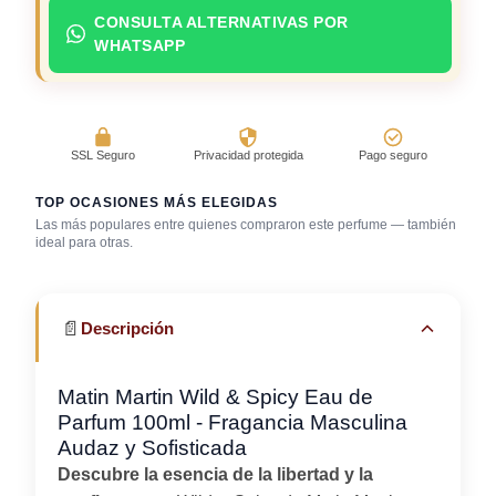
CONSULTA ALTERNATIVAS POR
WHATSAPP
SSL Seguro
Privacidad protegida
Pago seguro
TOP OCASIONES MÁS ELEGIDAS
Las más populares entre quienes compraron este perfume — también
ideal para otras.
Bar / cocteles
Cena romántica
Gala / cena de gala
📄
Descripción
Matin Martin Wild & Spicy Eau de
Parfum 100ml - Fragancia Masculina
Audaz y Sofisticada
Descubre la esencia de la libertad y la