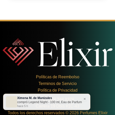
Políticas de Reembolso
Terminos de Servicio
Política de Privacidad
Ximena M. de Manizales
×
+
57 324 248 8379
compró Legend Night - 100 ml, Eau de Parfum
Carrera 19 Dbis #1C-43
hace 5 h
Todos los derechos reservados © 2026 Perfumes Elixir