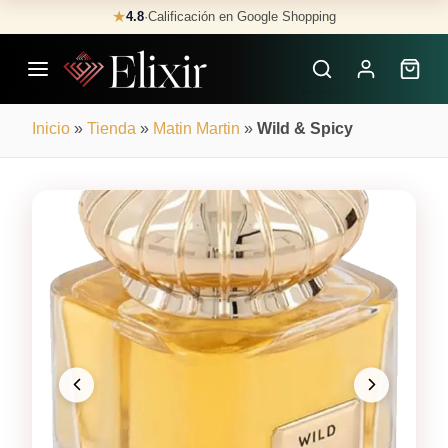
Skip
★
4.8
·
Calificación en Google Shopping
Buscar
to
Perfumes
content
×
Inicio
»
Tienda
»
Matin Martin
»
Wild & Spicy