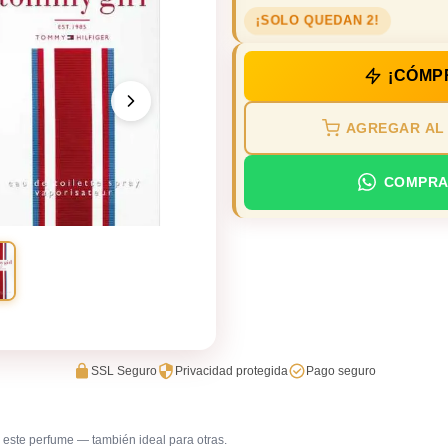
¡SOLO QUEDAN 2!
¡CÓMP
AGREGAR AL
COMPRA
SSL Seguro
Privacidad protegida
Pago seguro
este perfume — también ideal para otras.
Trabajo en oficina
Uso diar