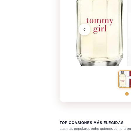
TOP OCASIONES MÁS ELEGIDAS
Las más populares entre quienes compraron 
Día caluroso / clima cálido