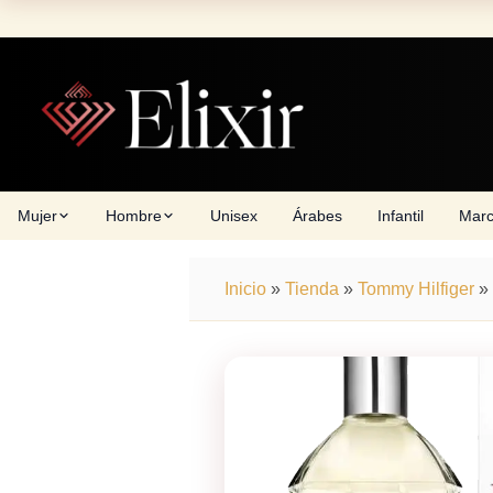
Skip
to
content
Mujer
Hombre
Unisex
Árabes
Infantil
Mar
Inicio
»
Tienda
»
Tommy Hilfiger
»