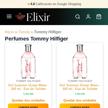
Skip
★
4.8
·
Calificación en Google Shopping
to
content
Inicio
»
Tienda
»
Tommy Hilfiger
Perfumes Tommy Hilfiger
TOMMY HILFIGER
TOMMY HILFIGER
Girl Summer Ocean Wave -
Girl Summer Ocean Wave -
100 ml - Eau de Toilette
100 ml - Eau de Toilette
$
304.990
$
304.990
Quedan dos unidades
Quedan dos unidades
COMPRAR AHORA
COMPRAR AHORA