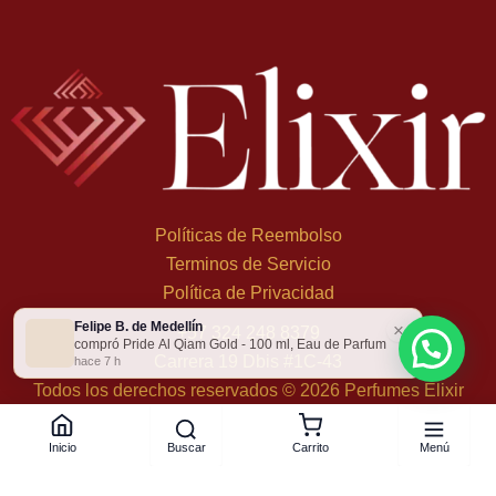
Políticas de Reembolso
Terminos de Servicio
Política de Privacidad
Felipe B. de Medellín
×
+
57 324 248 8379
compró Pride Al Qiam Gold - 100 ml, Eau de Parfum
Carrera 19 Dbis #1C-43
hace 7 h
Todos los derechos reservados © 2026 Perfumes Elixir
Buscar
Menú
Inicio
Carrito