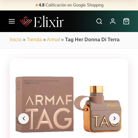
Skip
★
4.8
·
Calificación en Google Shopping
Buscar
to
Perfumes
content
×
Inicio
»
Tienda
»
Armaf
»
Tag Her Donna Di Terra