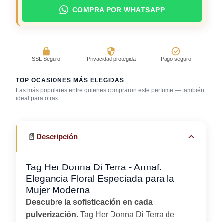
COMPRA POR WHATSAPP
SSL Seguro
Privacidad protegida
Pago seguro
TOP OCASIONES MÁS ELEGIDAS
Las más populares entre quienes compraron este perfume — también
Salida casual de
ideal para otras.
Cena romántica
día
Trabajo en oficina
📄
Descripción
Tag Her Donna Di Terra - Armaf:
Elegancia Floral Especiada para la
Mujer Moderna
Descubre la sofisticación en cada
pulverización.
Tag Her Donna Di Terra de