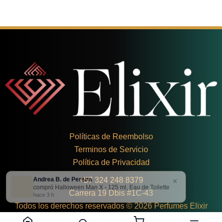
Políticas de Reembolso
Terminos de Servicio
Política de Privacidad
Andrea B. de Pereira
×
+
57 324 248 8379
compró Halloween Man X - 125 ml, Eau de Toilette
Carrera 19 Dbis #1C-43
hace 3 h
Todos los derechos reservados © 2026 Perfumes Elixir