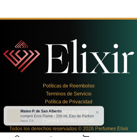
Políticas de Reembolso
Terminos de Servicio
Política de Privacidad
Mateo P. de San Alberto
×
+
57 324 248 8379
compró Eros Flame - 100 ml, Eau de Parfum
Carrera 19 Dbis #1C-43
hace 2 h
Todos los derechos reservados © 2026 Perfumes Elixir