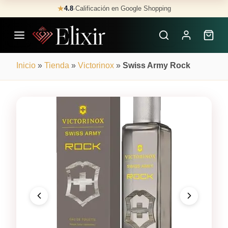
Skip
★
4.8
·
Calificación en Google Shopping
Buscar
to
Perfumes
content
×
Inicio
»
Tienda
»
Victorinox
»
Swiss Army Rock