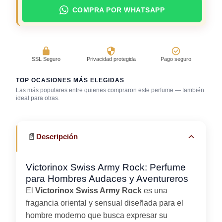
COMPRA POR WHATSAPP
SSL Seguro
Privacidad protegida
Pago seguro
TOP OCASIONES MÁS ELEGIDAS
Las más populares entre quienes compraron este perfume — también
ideal para otras.
Cena con amigos
Trabajo en oficina
Uso diario
📄
Descripción
Victorinox Swiss Army Rock: Perfume
para Hombres Audaces y Aventureros
El
Victorinox Swiss Army Rock
es una
fragancia oriental y sensual diseñada para el
hombre moderno que busca expresar su