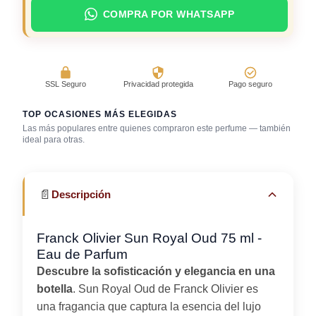
COMPRA POR WHATSAPP
SSL Seguro
Privacidad protegida
Pago seguro
TOP OCASIONES MÁS ELEGIDAS
Las más populares entre quienes compraron este perfume — también
ideal para otras.
Bar / cocteles
Cena romántica
Gala / cena de gala
📄
Descripción
Franck Olivier Sun Royal Oud 75 ml -
Eau de Parfum
Descubre la sofisticación y elegancia en una
botella
. Sun Royal Oud de Franck Olivier es
una fragancia que captura la esencia del lujo