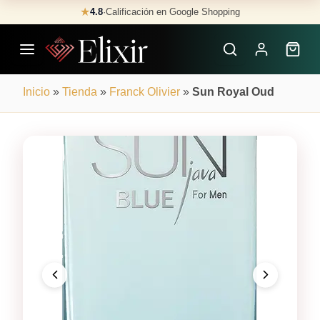
Skip
★
4.8
·
Calificación en Google Shopping
Buscar
to
Perfumes
content
×
Inicio
»
Tienda
»
Franck Olivier
»
Sun Royal Oud