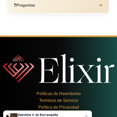
❓
Preguntas
Políticas de Reembolso
Terminos de Servicio
Política de Privacidad
Valentina V. de Barranquilla
×
+
57 324 248 8379