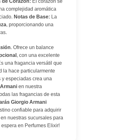
 de Corazón:
El corazón se
una complejidad aromática
eciado.
Notas de Base:
La
uza
, proporcionando una
ras.
asión
. Ofrece un balance
pcional
, con una excelente
s una fragancia versátil que
d la hace particularmente
 y especiadas crea una
 Armani
en nuestra
odas las fragancias de esta
rarás Giorgio Armani
tino confiable para adquirir
s en nuestras sucursales para
 espera en Perfumes Elixir!