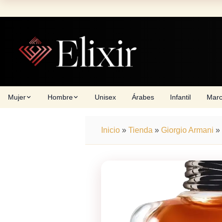
Skip
to
content
Mujer
Hombre
Unisex
Árabes
Infantil
Mar
Inicio
»
Tienda
»
Giorgio Armani
»