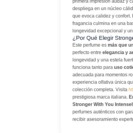
primera impresión audaz y ca
despliega en un núcleo cáli
que evoca calidez y confort. 
fragancia culmina en una ba
longevidad excepcional y una
¿Por Qué Elegir Strong
Este perfume es
más que un
perfecto entre
elegancia y a
longevidad y una estela fuer
funciona tanto para
uso cot
adecuada para momentos rom
experiencia olfativa única qu
colección completa. Visita
ht
prestigiosa marca italiana.
E
Stronger With You Intensel
perfumes auténticos con gara
recibir asesoramiento expert