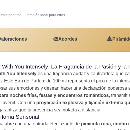
este perfume — también ideal para otras.
Cena romántica
Salida ca
🎨
🔺
Valoraciones
Acordes
Pirámid
 With You Intensely: La Fragancia de la Pasión y la 
ith You Intensely
es una fragancia audaz y cautivadora que ca
 Este Eau de Parfum de 100 ml representa el pico de la intensi
sar sus emociones y desean hacer una declaración poderosa a
 para noches frías, festas y encuentros románticos
, transmit
 juvenil. Con una
proyección explosiva y fijación extrema qu
garantiza que tu presencia sea notada a distancia.
nfonía Sensorial
ia abre con una entrada electrizante de
pimienta rosa, enebro 