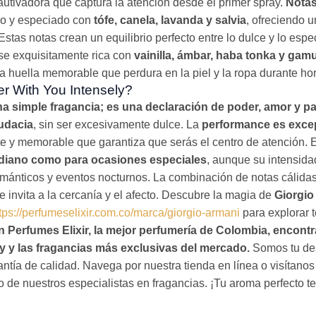
utivadora que captura la atención desde el primer spray.
Notas
do y especiado con
tófe, canela, lavanda y salvia
, ofreciendo 
Estas notas crean un equilibrio perfecto entre lo dulce y lo esp
se exquisitamente rica con
vainilla, ámbar, haba tonka y gam
 huella memorable que perdura en la piel y la ropa durante ho
er With You Intensely?
a simple fragancia; es una declaración de poder, amor y p
udacia
, sin ser excesivamente dulce. La
performance es exce
te y memorable que garantiza que serás el centro de atención. E
idiano como para ocasiones especiales
, aunque su intensida
ánticos y eventos nocturnos. La combinación de notas cálidas
e invita a la cercanía y el afecto. Descubre la magia de
Giorgio
tps://perfumeselixir.com.co/marca/giorgio-armani
para explorar t
n Perfumes Elixir, la mejor perfumería de Colombia, encont
y y las fragancias más exclusivas del mercado.
Somos tu des
ntía de calidad. Navega por nuestra tienda en línea o visítano
o de nuestros especialistas en fragancias. ¡Tu aroma perfecto te