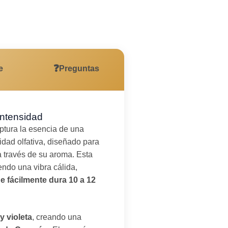
sual de día
❓
e
Preguntas
Intensidad
ptura la esencia de una
dad olfativa, diseñado para
 través de su aroma. Esta
iendo una vibra cálida,
e fácilmente dura 10 a 12
y violeta
, creando una