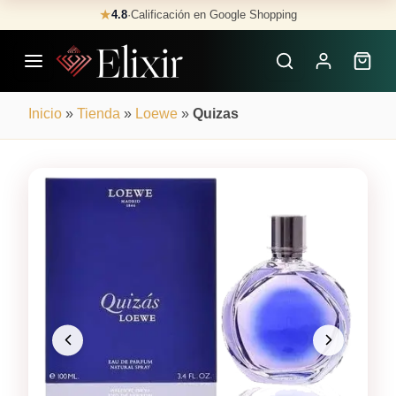
Skip
★
4.8
·
Calificación en Google Shopping
Buscar
to
Perfumes
content
×
Inicio
»
Tienda
»
Loewe
»
Quizas