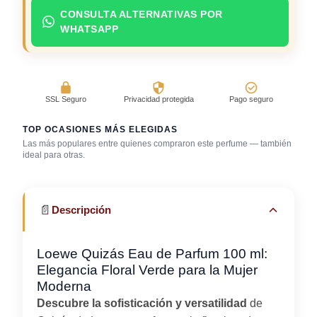
CONSULTA ALTERNATIVAS POR
WHATSAPP
SSL Seguro
Privacidad protegida
Pago seguro
TOP OCASIONES MÁS ELEGIDAS
Las más populares entre quienes compraron este perfume — también
Reuniones
ideal para otras.
Cena romántica
Gala / cena de gala
profesionales
📄
Descripción
Loewe Quizás Eau de Parfum 100 ml:
Elegancia Floral Verde para la Mujer
Moderna
Descubre la sofisticación y versatilidad
de