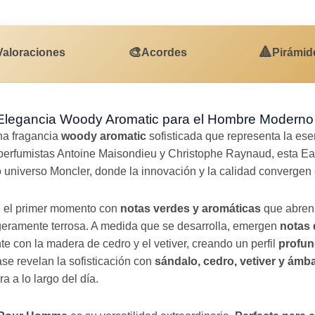
🎨
🔺
Valoraciones
Acordes
Pirámid
legancia Woody Aromatic para el Hombre Moderno
na fragancia
woody aromatic
sofisticada que representa la esenc
perfumistas Antoine Maisondieu y Christophe Raynaud, esta Ea
co universo Moncler, donde la innovación y la calidad convergen
e el primer momento con
notas verdes y aromáticas
que abren
igeramente terrosa. A medida que se desarrolla, emergen
notas 
 con la madera de cedro y el vetiver, creando un perfil
profun
ase revelan la sofisticación con
sándalo, cedro, vetiver y ámb
 a lo largo del día.