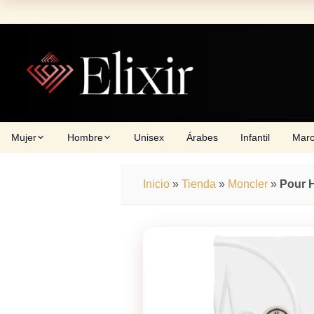
Skip
to
content
Mujer
Hombre
Unisex
Árabes
Infantil
Mar
Inicio
»
Tienda
»
Moncler
»
Pour