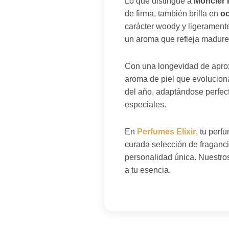
Lo que distingue a
Moncler
de firma, también brilla en
oc
carácter woody y ligeramente
un aroma que refleja madure
Con una longevidad de aprox
aroma de piel que evoluciona
del año, adaptándose perfec
especiales.
En
Perfumes Elixir
, tu per
curada selección de fragancia
personalidad única. Nuestros
a tu esencia.