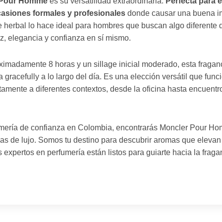
 Pour Homme
es su versatilidad extraordinaria.
Perfecta para e
asiones formales y profesionales
donde causar una buena im
 herbal lo hace ideal para hombres que buscan algo diferente d
z, elegancia y confianza en sí mismo.
imadamente 8 horas y un sillage inicial moderado, esta fraga
 gracefully a lo largo del día. Es una elección versátil que fu
tamente a diferentes contextos, desde la oficina hasta encuent
fumería de confianza en Colombia, encontrarás Moncler Pour H
s de lujo. Somos tu destino para descubrir aromas que elevan tu
 expertos en perfumería están listos para guiarte hacia la frag