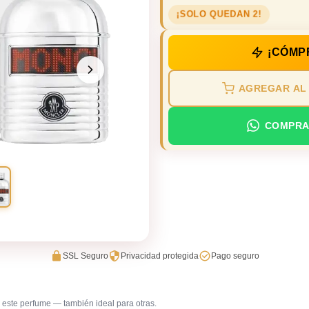
¡SOLO QUEDAN 2!
¡CÓMP
AGREGAR AL
COMPRA
SSL Seguro
Privacidad protegida
Pago seguro
este perfume — también ideal para otras.
Evento corporativo / cena de negocios
Trabajo e