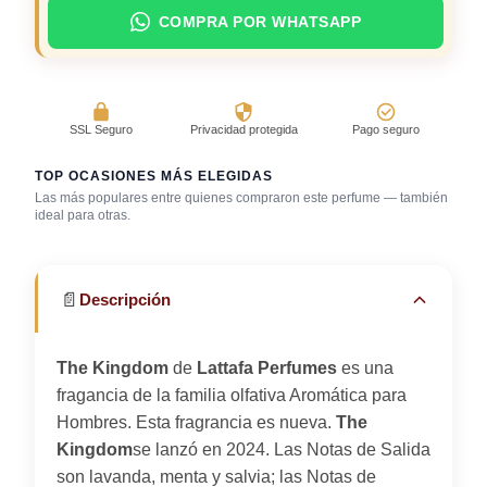
COMPRA POR WHATSAPP
SSL Seguro
Privacidad protegida
Pago seguro
TOP OCASIONES MÁS ELEGIDAS
Las más populares entre quienes compraron este perfume — también
ideal para otras.
Boda (invitado)
Discoteca / rumba
Primera cita
📄
Descripción
The Kingdom
de
Lattafa Perfumes
es una
fragancia de la familia olfativa Aromática para
Hombres. Esta fragrancia es nueva.
The
Kingdom
se lanzó en 2024. Las Notas de Salida
son lavanda, menta y salvia; las Notas de