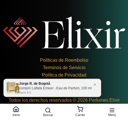
Políticas de Reembolso
Terminos de Servicio
Política de Privacidad
Jorge R. de Bogotá
×
+
57 324 248 8379
compró Lattafa Emeer - Eau de Parfum, 100 ml
Carrera 19 Dbis #1C-43
hace 6 h
Todos los derechos reservados © 2026 Perfumes Elixir
Buscar
Menú
Inicio
Carrito