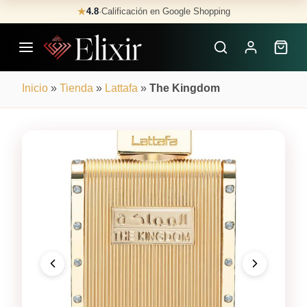
Skip
★
4.8
·
Calificación en Google Shopping
Buscar
to
Perfumes
content
×
Inicio
»
Tienda
»
Lattafa
»
The Kingdom