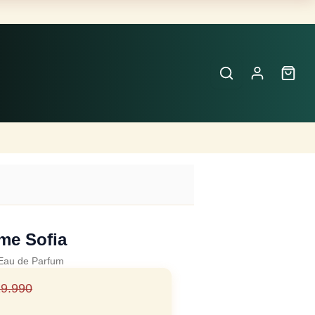
Buscar
Perfumes
×
me Sofia
Eau de Parfum
9.990