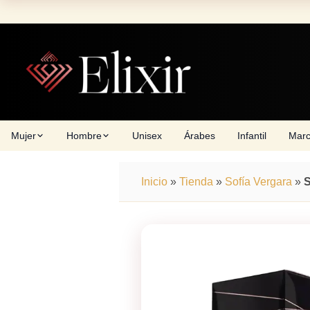
Skip
to
content
Mujer
Hombre
Unisex
Árabes
Infantil
Mar
Inicio
»
Tienda
»
Sofía Vergara
»
S