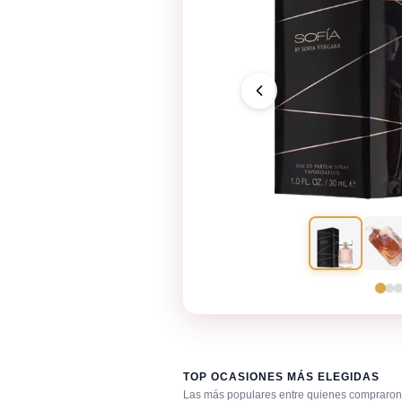
TOP OCASIONES MÁS ELEGIDAS
Las más populares entre quienes compraron 
Cena romántica