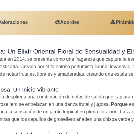
🎨
🔺
Valoraciones
Acordes
Pirámid
a: Un Elixir Oriental Floral de Sensualidad y E
ada en 2014, se presenta como una fragancia que captura la ese
sticada. Creada por el talentoso perfumista Bruno Jovanovic, es
e notas frutales, florales y amaderadas, creando una estela se
gosa: Un Inicio Vibrante
fía despliega una combinación de notas de salida que capturan
grosellero se entrelazan en una danza frutal y jugosa.
Porque
es
oca la sensación de un jardín tropical en plena floración. La za
ntras que los capullos de grosellero añaden una chispa verde y 