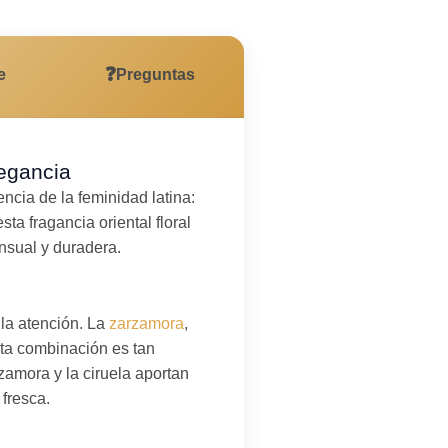
❓
e
Preguntas
legancia
ncia de la feminidad latina:
ta fragancia oriental floral
nsual y duradera.
 la atención. La
zarzamora
,
ta combinación es tan
rzamora y la ciruela aportan
fresca.