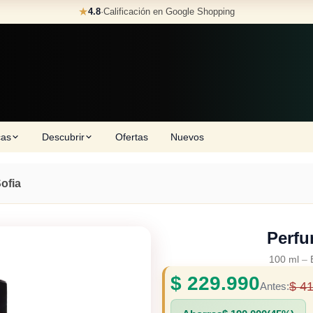
★
4.8
·
Calificación en Google Shopping
cas
Descubrir
Ofertas
Nuevos
ofia
Perfu
100 ml
–
$
229.990
$
41
Antes: