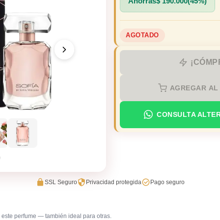
Ahorras
$
190.000
(45%)
AGOTADO
¡CÓMP
AGREGAR AL
CONSULTA ALTE
SSL Seguro
Privacidad protegida
Pago seguro
este perfume — también ideal para otras.
Salida casual de día
Trabajo e