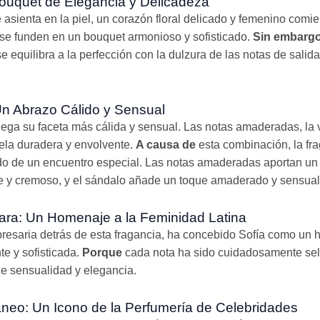
Bouquet de Elegancia y Delicadeza
 asienta en la piel, un corazón floral delicado y femenino comie
ta se funden en un bouquet armonioso y sofisticado.
Sin embarg
 equilibra a la perfección con la dulzura de las notas de salida
 Un Abrazo Cálido y Sensual
iega su faceta más cálida y sensual. Las notas amaderadas, la v
ela duradera y envolvente.
A causa de
esta combinación, la fr
 de un encuentro especial. Las notas amaderadas aportan un t
ce y cremoso, y el sándalo añade un toque amaderado y sensual
gara: Un Homenaje a la Feminidad Latina
mpresaria detrás de esta fragancia, ha concebido Sofía como un
te y sofisticada.
Porque
cada nota ha sido cuidadosamente sel
de sensualidad y elegancia.
eo: Un Icono de la Perfumería de Celebridades