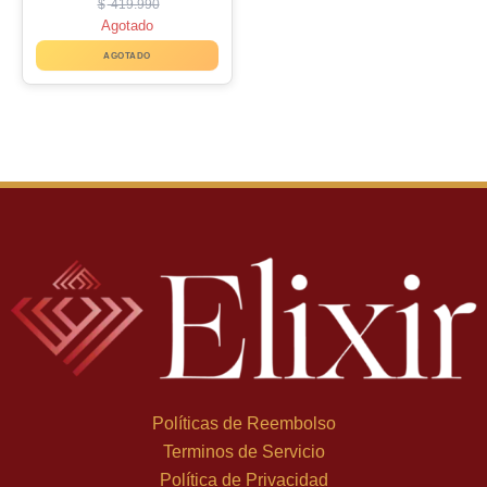
$
419.990
Agotado
AGOTADO
Políticas de Reembolso
Terminos de Servicio
Política de Privacidad