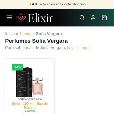
Skip
★
4.8
·
Calificación en Google Shopping
to
content
Inicio
»
Tienda
»
Sofía Vergara
Perfumes Sofía Vergara
Para saber más de Sofia Vergara,
haz clic aquí.
-45%
SOFÍA VERGARA
Sofia - 100 ml - Eau de
Parfum
$
229.990