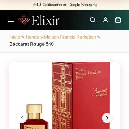
Skip
★
4.8
·
Calificación en Google Shopping
Buscar
to
Perfumes
content
×
Inicio
»
Tienda
»
Maison Francis Kurkdjian
»
Baccarat Rouge 540