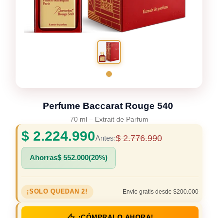
Perfume Baccarat Rouge 540
70 ml
–
Extrait de Parfum
$
2.224.990
$
2.776.990
Antes:
Ahorras
$
552.000
(20%)
¡SOLO QUEDAN 2!
Envío gratis desde $200.000
¡CÓMPRALO AHORA!