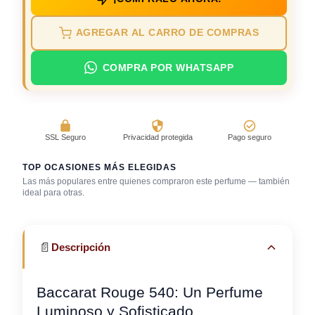
AGREGAR AL CARRO DE COMPRAS
COMPRA POR WHATSAPP
SSL Seguro
Privacidad protegida
Pago seguro
TOP OCASIONES MÁS ELEGIDAS
Las más populares entre quienes compraron este perfume — también
ideal para otras.
Aniversario
Cena con amigos
Gala / cena de gala
📄
Descripción
Baccarat Rouge 540: Un Perfume
Luminoso y Sofisticado