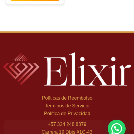
Políticas de Reembolso
Terminos de Servicio
Política de Privacidad
Mariana C. de Bogotá
×
+
57 324 248 8379
compró Halloween Man X - 125 ml, Eau de Toilette
Carrera 19 Dbis #1C-43
hace 3 h