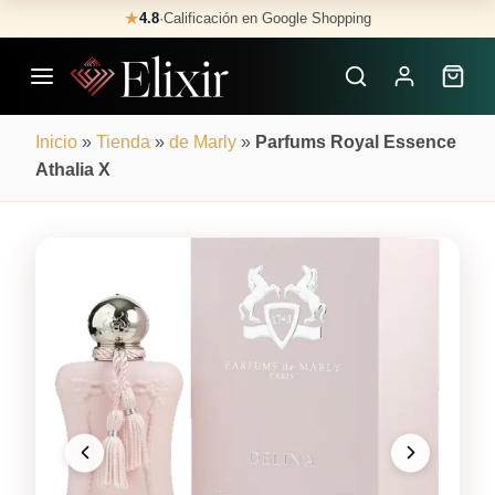
Skip
★
4.8
·
Calificación en Google Shopping
Buscar
to
Perfumes
content
×
Inicio
»
Tienda
»
de Marly
»
Parfums Royal Essence
Athalia X