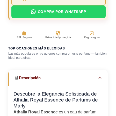
COMPRA POR WHATSAPP
SSL Seguro
Privacidad protegida
Pago seguro
TOP OCASIONES MÁS ELEGIDAS
Las más populares entre quienes compraron este perfume — también
ideal para otras.
Cena romántica
Gala / cena de gala
Trabajo en oficina
📄
Descripción
Descubre la Elegancia Sofisticada de
Athalia Royal Essence de Parfums de
Marly
Athalia Royal Essence
es un eau de parfum