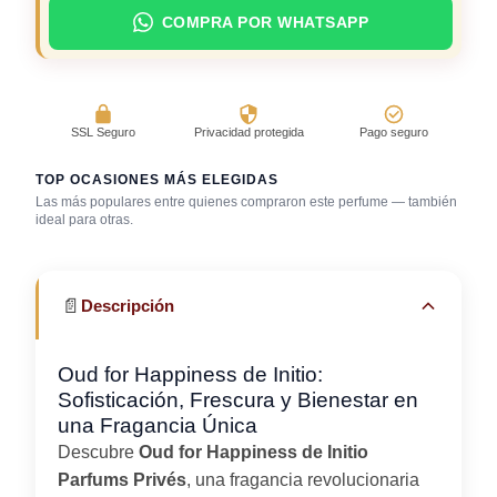
COMPRA POR WHATSAPP
SSL Seguro
Privacidad protegida
Pago seguro
TOP OCASIONES MÁS ELEGIDAS
Las más populares entre quienes compraron este perfume — también
ideal para otras.
Bar / cocteles
Cena romántica
Fragancia de firma
📄
Descripción
Oud for Happiness de Initio:
Sofisticación, Frescura y Bienestar en
una Fragancia Única
Descubre
Oud for Happiness de Initio
Parfums Privés
, una fragancia revolucionaria