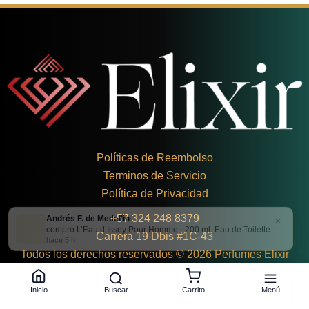
Políticas de Reembolso
Terminos de Servicio
Política de Privacidad
Andrés F. de Medellín
×
+
57 324 248 8379
compró L’Eau d’Issey Pour Homme - 200 ml, Eau de Toilette
Carrera 19 Dbis #1C-43
hace 5 h
Todos los derechos reservados © 2026 Perfumes Elixir
Buscar
Menú
Inicio
Carrito