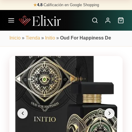
Skip
★
4.8
·
Calificación en Google Shopping
Buscar
to
Perfumes
content
×
Inicio
»
Tienda
»
Initio
»
Oud For Happiness De