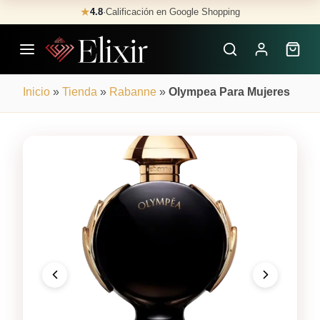
Skip
★
4.8
·
Calificación en Google Shopping
Buscar
to
Perfumes
content
×
Inicio
»
Tienda
»
Rabanne
»
Olympea Para Mujeres