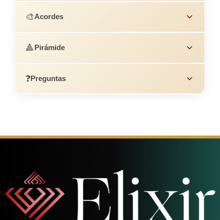
🎨
Acordes
🔺
Pirámide
❓
Preguntas