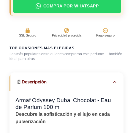
COMPRA POR WHATSAPP
SSL Seguro
Privacidad protegida
Pago seguro
TOP OCASIONES MÁS ELEGIDAS
Las más populares entre quienes compraron este perfume — también
ideal para otras.
Cena con amigos
Noche íntima
Uso en casa
📄
Descripción
Armaf Odyssey Dubai Chocolat - Eau
de Parfum 100 ml
Descubre la sofisticación y el lujo en cada
pulverización