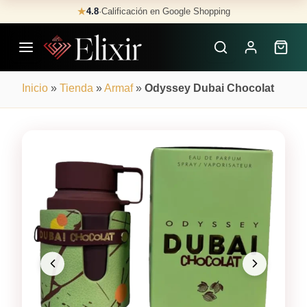
Skip
★
4.8
·
Calificación en Google Shopping
Buscar
to
Perfumes
content
×
Inicio
»
Tienda
»
Armaf
»
Odyssey Dubai Chocolat