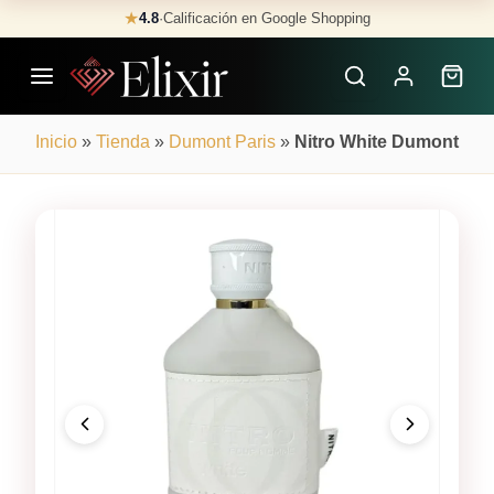
Skip
★
4.8
·
Calificación en Google Shopping
Buscar
to
Perfumes
content
×
Inicio
»
Tienda
»
Dumont Paris
»
Nitro White Dumont