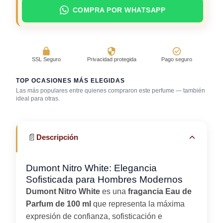
COMPRA POR WHATSAPP
SSL Seguro
Privacidad protegida
Pago seguro
TOP OCASIONES MÁS ELEGIDAS
Las más populares entre quienes compraron este perfume — también
Salida casual de
ideal para otras.
Cena romántica
Discoteca / rumba
día
📄
Descripción
Dumont Nitro White: Elegancia
Sofisticada para Hombres Modernos
Dumont Nitro White
es una
fragancia Eau de
Parfum de 100 ml
que representa la máxima
expresión de confianza, sofisticación e