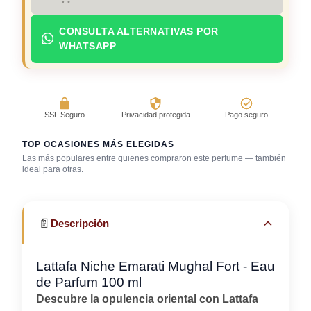
CONSULTA ALTERNATIVAS POR
WHATSAPP
SSL Seguro
Privacidad protegida
Pago seguro
TOP OCASIONES MÁS ELEGIDAS
Las más populares entre quienes compraron este perfume — también
ideal para otras.
Bar / cocteles
Café con amigos
Cena romántica
📄
Descripción
Lattafa Niche Emarati Mughal Fort - Eau
de Parfum 100 ml
Descubre la opulencia oriental con Lattafa