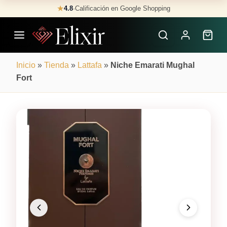
Skip
★
4.8
·
Calificación en Google Shopping
Buscar
to
Perfumes
content
×
Inicio
»
Tienda
»
Lattafa
»
Niche Emarati Mughal
Fort