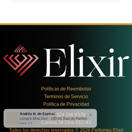
Políticas de Reembolso
Terminos de Servicio
Política de Privacidad
Andrés H. de Espinal
×
+
57 324 248 8379
compró Miss Dior - 100 ml, Eau de Parfum
Carrera 19 Dbis #1C-43
hace 1 h
Todos los derechos reservados © 2026 Perfumes Elixir