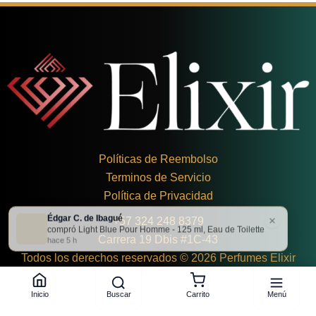
Políticas de Reembolso
Terminos de Servicio
Política de Privacidad
Édgar C. de Ibagué
×
+
57 324 248 8379
compró Light Blue Pour Homme - 125 ml, Eau de Toilette
Carrera 19 Dbis #1C-43
hace 5 h
Todos los derechos reservados © 2026 Perfumes Elixir
Buscar
Menú
Inicio
Carrito