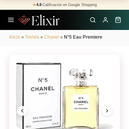
Skip
★
4.8
·
Calificación en Google Shopping
Buscar
to
Perfumes
content
×
Inicio
»
Tienda
»
Chanel
»
N°5 Eau Premiere