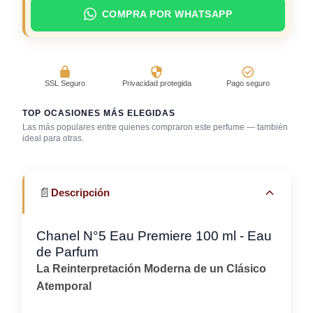
COMPRA POR WHATSAPP
SSL Seguro
Privacidad protegida
Pago seguro
TOP OCASIONES MÁS ELEGIDAS
Las más populares entre quienes compraron este perfume — también
ideal para otras.
Boda (invitado)
Fragancia de firma
Trabajo en oficina
📄
Descripción
Chanel N°5 Eau Premiere 100 ml - Eau
de Parfum
La Reinterpretación Moderna de un Clásico
Atemporal