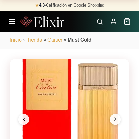
Skip
★
4.8
·
Calificación en Google Shopping
Buscar
to
Perfumes
content
×
Inicio
»
Tienda
»
Cartier
»
Must Gold