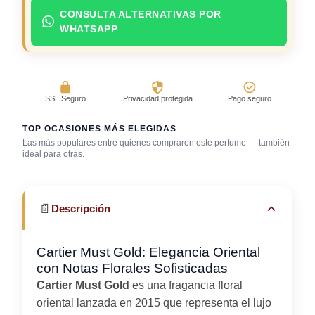
CONSULTA ALTERNATIVAS POR
WHATSAPP
SSL Seguro
Privacidad protegida
Pago seguro
TOP OCASIONES MÁS ELEGIDAS
Las más populares entre quienes compraron este perfume — también
Reuniones
ideal para otras.
Cena romántica
Gala / cena de gala
profesionales
📄
Descripción
Cartier Must Gold: Elegancia Oriental
con Notas Florales Sofisticadas
Cartier Must Gold
es una fragancia floral
oriental lanzada en 2015 que representa el lujo