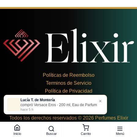
Políticas de Reembolso
Terminos de Servicio
Política de Privacidad
Lucía T. de Montería
×
+
57 324 248 8379
compró Versace Eros - 200 ml, Eau de Parfum
Carrera 19 Dbis #1C-43
hace 5 h
Todos los derechos reservados © 2026 Perfumes Elixir
Buscar
Menú
Inicio
Carrito