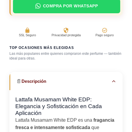
COMPRA POR WHATSAPP
SSL Seguro
Privacidad protegida
Pago seguro
TOP OCASIONES MÁS ELEGIDAS
Evento
Las más populares entre quienes compraron este perfume — también
corporativo / cena
ideal para otras.
Cena romántica
de negocios
Fragancia de firma
📄
Descripción
Lattafa Musamam White EDP:
Elegancia y Sofisticación en Cada
Aplicación
Lattafa Musamam White EDP es una
fragancia
fresca e intensamente sofisticada
que