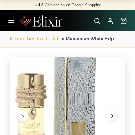
Skip
★
4.8
·
Calificación en Google Shopping
Buscar
to
Perfumes
content
×
Inicio
»
Tienda
»
Lattafa
»
Musamam White Edp