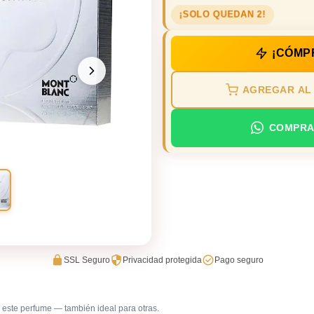
¡SOLO QUEDAN 2!
¡CÓMP
AGREGAR AL
COMPRA
SSL Seguro
Privacidad protegida
Pago seguro
este perfume — también ideal para otras.
Trabajo en oficina
Uso diar