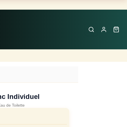
Buscar
Perfumes
×
c Individuel
au de Toilette