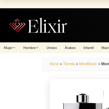
Skip
to
content
Mujer
Hombre
Unisex
Árabes
Infantil
Mar
Inicio
»
Tienda
»
Montblanc
»
Mont