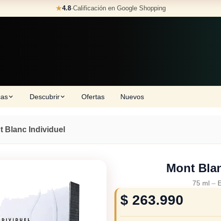
★
4.8
·
Calificación en Google Shopping
cas
Descubrir
Ofertas
Nuevos
 Blanc Individuel
Mont Blan
75 ml
–
E
$
263.990