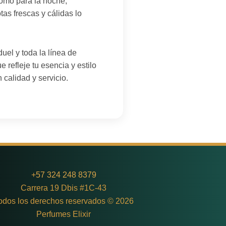
 como para la noche,
as frescas y cálidas lo
uel y toda la línea de
refleje tu esencia y estilo
 calidad y servicio.
+
57 324 248 8379
Carrera 19 Dbis #1C-43
odos los derechos reservados © 2026
Perfumes Elixir