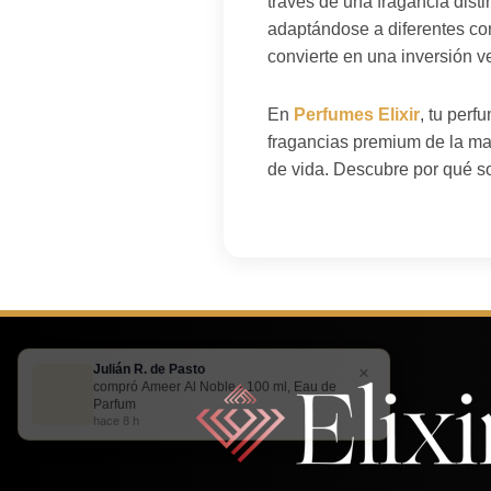
través de una fragancia disti
adaptándose a diferentes con
convierte en una inversión ve
En
Perfumes Elixir
, tu perf
fragancias premium de la mar
de vida. Descubre por qué so
Julián R. de Pasto
×
compró Ameer Al Noble - 100 ml, Eau de
Parfum
hace 8 h