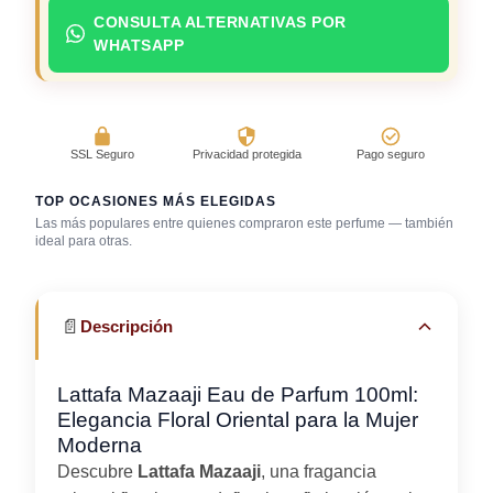
CONSULTA ALTERNATIVAS POR
WHATSAPP
SSL Seguro
Privacidad protegida
Pago seguro
TOP OCASIONES MÁS ELEGIDAS
Las más populares entre quienes compraron este perfume — también
Salida casual de
ideal para otras.
Boda (invitado)
día
Trabajo en oficina
📄
Descripción
Lattafa Mazaaji Eau de Parfum 100ml:
Elegancia Floral Oriental para la Mujer
Moderna
Descubre
Lattafa Mazaaji
, una fragancia