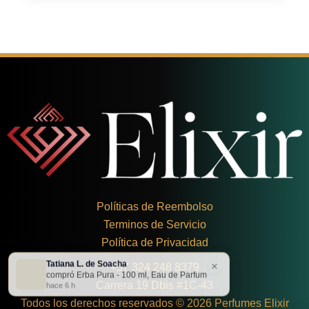
Políticas de Reembolso
Terminos de Servicio
Política de Privacidad
Tatiana L. de Soacha
×
+
57 324 248 8379
compró Erba Pura - 100 ml, Eau de Parfum
Carrera 19 Dbis #1C-43
hace 6 h
Todos los derechos reservados © 2026 Perfumes Elixir