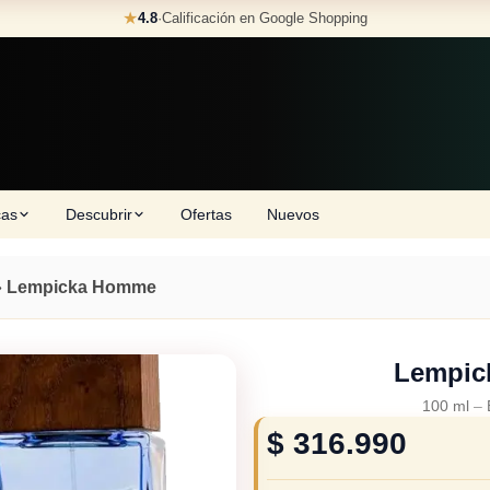
★
4.8
·
Calificación en Google Shopping
cas
Descubrir
Ofertas
Nuevos
»
Lempicka Homme
Lempic
100 ml
–
$
316.990