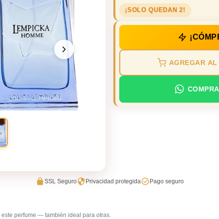
¡SOLO QUEDAN 2!
¡CÓMP
AGREGAR AL
COMPRA
SSL Seguro
Privacidad protegida
Pago seguro
este perfume — también ideal para otras.
Trabajo en oficina
Uso diar