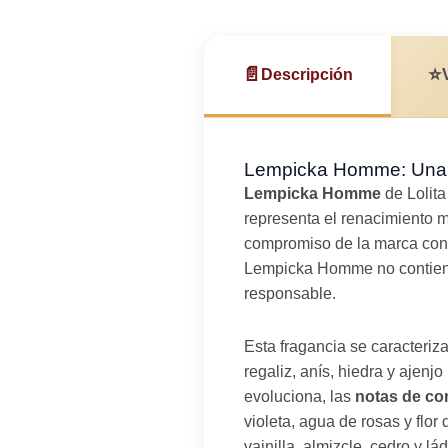
📄
⭐
Descripción
Lempicka Homme: Una F
Lempicka Homme
de Lolita
representa el renacimiento 
compromiso de la marca con la
Lempicka Homme no contiene t
responsable.
Esta fragancia se caracteriz
regaliz, anís, hiedra y ajen
evoluciona, las
notas de co
violeta, agua de rosas y flor
vainilla, almizcle, cedro y 