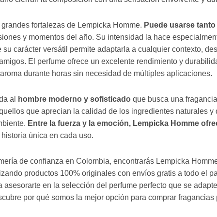
as grandes fortalezas de Lempicka Homme.
Puede usarse tanto
iones y momentos del año. Su intensidad la hace especialment
 su carácter versátil permite adaptarla a cualquier contexto, d
amigos. El perfume ofrece un excelente rendimiento y durabilida
u aroma durante horas sin necesidad de múltiples aplicaciones.
da al
hombre moderno y sofisticado
que busca una fragancia
aquellos que aprecian la calidad de los ingredientes naturales 
mbiente.
Entre la fuerza y la emoción, Lempicka Homme ofr
 historia única en cada uso.
fumería de confianza en Colombia, encontrarás Lempicka Homme
tizando productos 100% originales con envíos gratis a todo el p
 asesorarte en la selección del perfume perfecto que se adapte 
scubre por qué somos la mejor opción para comprar fragancia