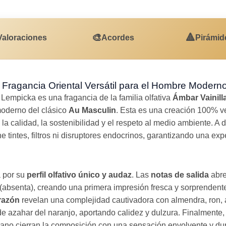
🎨
🔺
Valoraciones
Acordes
Pirámid
ragancia Oriental Versátil para el Hombre Modern
 Lempicka es una fragancia de la familia olfativa
Ámbar Vainill
moderno del clásico
Au Masculin
. Esta es una creación 100% 
 calidad, la sostenibilidad y el respeto al medio ambiente. A d
intes, filtros ni disruptores endocrinos, garantizando una expe
a por su
perfil olfativo único y audaz
. Las
notas de salida
abre
jo (absenta), creando una primera impresión fresca y sorprendent
razón
revelan una complejidad cautivadora con almendra, ron,
 de azahar del naranjo, aportando calidez y dulzura. Finalmente,
ládano cierran la composición con una sensación envolvente y du