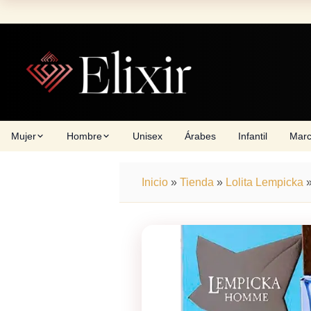
Skip
to
content
Mujer
Hombre
Unisex
Árabes
Infantil
Mar
Inicio
»
Tienda
»
Lolita Lempicka