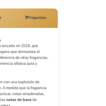
❓
e
Preguntas
o
a
lanzada en 2018, que
vegana que demuestra el
iferencia de otras fragancias,
riencia olfativa pura y
n con una explosión de
e. A medida que la fragancia
 azúcar, notas amaderadas,
 las
notas de base
de
radera.