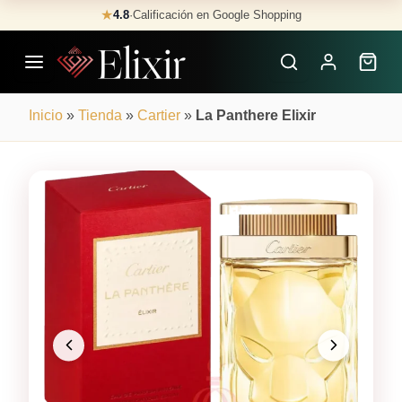
Skip
★
4.8
·
Calificación en Google Shopping
Buscar
to
Perfumes
content
×
Inicio
»
Tienda
»
Cartier
»
La Panthere Elixir