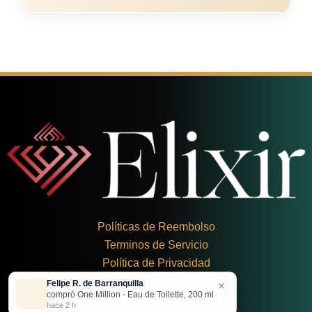
Políticas de Reembolso
Terminos de Servicio
Política de Privacidad
Felipe R. de Barranquilla
×
+
57 324 248 8379
compró One Million - Eau de Toilette, 200 ml
Carrera 19 Dbis #1C-43
hace 2 h