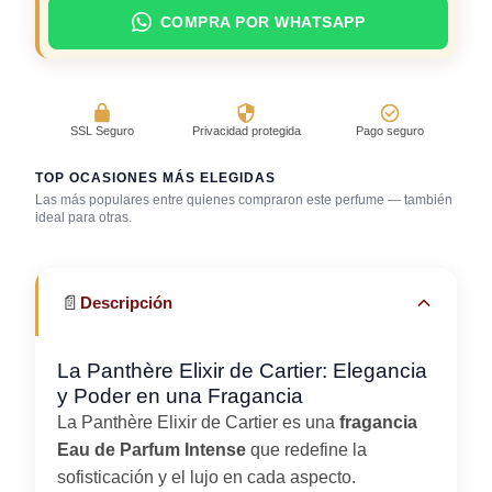
COMPRA POR WHATSAPP
SSL Seguro
Privacidad protegida
Pago seguro
TOP OCASIONES MÁS ELEGIDAS
Las más populares entre quienes compraron este perfume — también
Reuniones
ideal para otras.
Cena romántica
Gala / cena de gala
profesionales
📄
Descripción
La Panthère Elixir de Cartier: Elegancia
y Poder en una Fragancia
La Panthère Elixir de Cartier es una
fragancia
Eau de Parfum Intense
que redefine la
sofisticación y el lujo en cada aspecto.