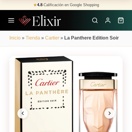
Skip
★
4.8
·
Calificación en Google Shopping
Buscar
to
Perfumes
content
×
Inicio
»
Tienda
»
Cartier
»
La Panthere Edition Soir