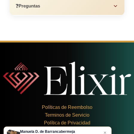
❓
Preguntas
Políticas de Reembolso
Terminos de Servicio
Política de Privacidad
Manuela D. de Barrancabermeja
×
+
57 324 248 8379