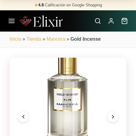
Skip
★
4.8
·
Calificación en Google Shopping
Buscar
to
Perfumes
content
×
Inicio
»
Tienda
»
Mancera
»
Gold Incense