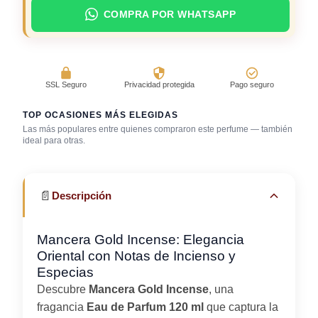
COMPRA POR WHATSAPP
SSL Seguro
Privacidad protegida
Pago seguro
TOP OCASIONES MÁS ELEGIDAS
Las más populares entre quienes compraron este perfume — también
ideal para otras.
Bar / cocteles
Cena romántica
Gala / cena de gala
📄
Descripción
Mancera Gold Incense: Elegancia
Oriental con Notas de Incienso y
Especias
Descubre
Mancera Gold Incense
, una
fragancia
Eau de Parfum 120 ml
que captura la