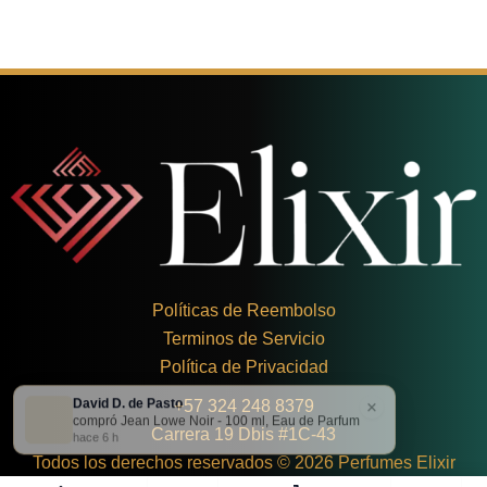
Políticas de Reembolso
Terminos de Servicio
Política de Privacidad
David D. de Pasto
×
+
57 324 248 8379
compró Jean Lowe Noir - 100 ml, Eau de Parfum
Carrera 19 Dbis #1C-43
hace 6 h
Todos los derechos reservados © 2026 Perfumes Elixir