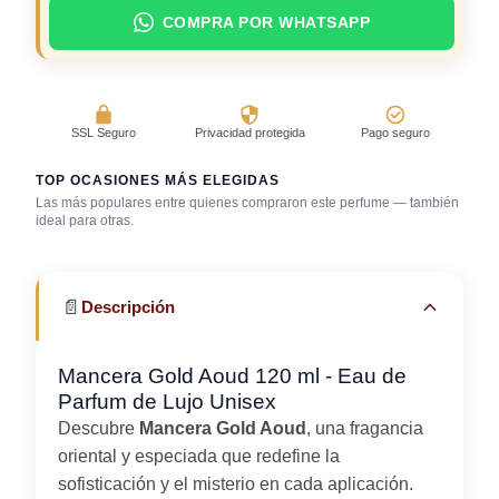
COMPRA POR WHATSAPP
SSL Seguro
Privacidad protegida
Pago seguro
TOP OCASIONES MÁS ELEGIDAS
Las más populares entre quienes compraron este perfume — también
Reuniones
ideal para otras.
Cena con amigos
Gala / cena de gala
profesionales
📄
Descripción
Mancera Gold Aoud 120 ml - Eau de
Parfum de Lujo Unisex
Descubre
Mancera Gold Aoud
, una fragancia
oriental y especiada que redefine la
sofisticación y el misterio en cada aplicación.