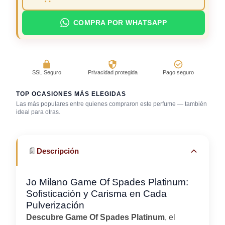
COMPRA POR WHATSAPP
SSL Seguro
Privacidad protegida
Pago seguro
TOP OCASIONES MÁS ELEGIDAS
Las más populares entre quienes compraron este perfume — también
Salida casual de
ideal para otras.
Bar / cocteles
Fragancia de firma
día
📄
Descripción
Jo Milano Game Of Spades Platinum:
Sofisticación y Carisma en Cada
Pulverización
Descubre Game Of Spades Platinum
, el