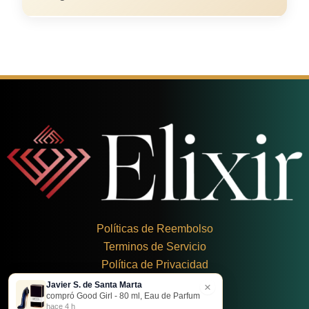
Políticas de Reembolso
Terminos de Servicio
Política de Privacidad
Javier S. de Santa Marta
×
+
57 324 248 8379
compró Good Girl - 80 ml, Eau de Parfum
Carrera 19 Dbis #1C-43
hace 4 h