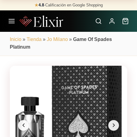
Skip
★
4.8
·
Calificación en Google Shopping
Buscar
to
Perfumes
content
×
Inicio
»
Tienda
»
Jo Milano
»
Game Of Spades
Platinum