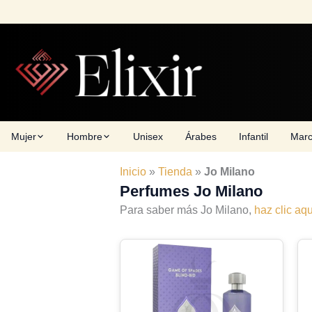
Skip
to
content
Mujer
Hombre
Unisex
Árabes
Infantil
Mar
Inicio
»
Tienda
»
Jo Milano
Perfumes Jo Milano
Para saber más Jo Milano,
haz clic aqu