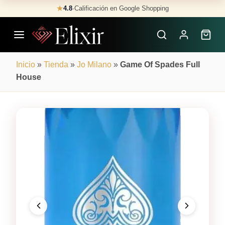
Skip
★
4.8
·
Calificación en Google Shopping
Buscar
to
Perfumes
content
×
Inicio
»
Tienda
»
Jo Milano
»
Game Of Spades Full
House