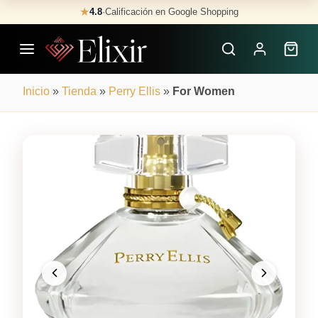
Skip
★
4.8
·
Calificación en Google Shopping
Buscar
to
Perfumes
content
×
Inicio
»
Tienda
»
Perry Ellis
»
For Women