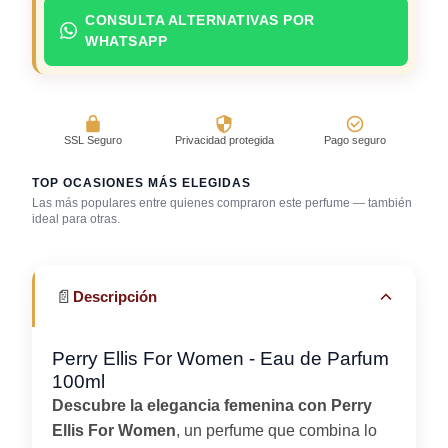
CONSULTA ALTERNATIVAS POR
WHATSAPP
SSL Seguro
Privacidad protegida
Pago seguro
TOP OCASIONES MÁS ELEGIDAS
Las más populares entre quienes compraron este perfume — también
Grado /
Reuniones
ideal para otras.
Cena con amigos
graduación
profesionales
📄
Descripción
Perry Ellis For Women - Eau de Parfum
100ml
Descubre la elegancia femenina con Perry
Ellis For Women
, un perfume que combina lo