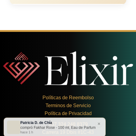
Políticas de Reembolso
Terminos de Servicio
Política de Privacidad
Patricia D. de Chía
×
+
57 324 248 8379
compró Fakhar Rose - 100 ml, Eau de Parfum
Carrera 19 Dbis #1C-43
hace 1 h