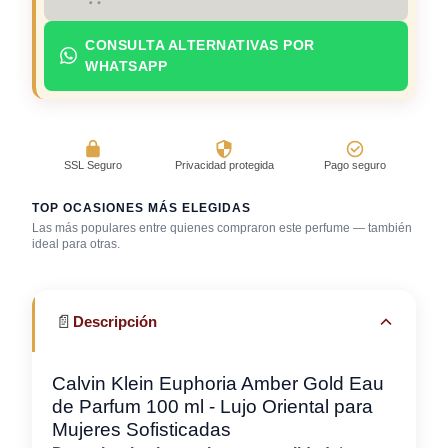
CONSULTA ALTERNATIVAS POR
WHATSAPP
SSL Seguro
Privacidad protegida
Pago seguro
TOP OCASIONES MÁS ELEGIDAS
Las más populares entre quienes compraron este perfume — también
ideal para otras.
Bar / cocteles
Cena romántica
Gala / cena de gala
📄
Descripción
Calvin Klein Euphoria Amber Gold Eau
de Parfum 100 ml - Lujo Oriental para
Mujeres Sofisticadas