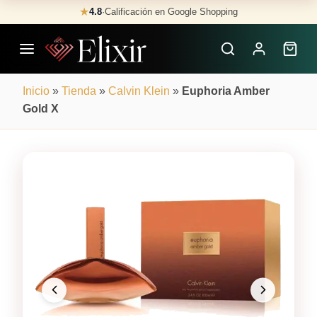
Skip
★
4.8
·
Calificación en Google Shopping
Buscar
to
Perfumes
content
×
Inicio
»
Tienda
»
Calvin Klein
»
Euphoria Amber
Gold X