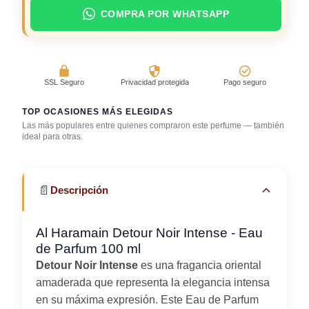
COMPRA POR WHATSAPP
SSL Seguro
Privacidad protegida
Pago seguro
TOP OCASIONES MÁS ELEGIDAS
Las más populares entre quienes compraron este perfume — también
ideal para otras.
Bar / cocteles
Cena romántica
Gala / cena de gala
📄
Descripción
Al Haramain Detour Noir Intense - Eau
de Parfum 100 ml
Detour Noir Intense
es una fragancia oriental
amaderada que representa la elegancia intensa
en su máxima expresión. Este Eau de Parfum