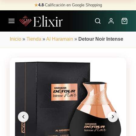
Skip
★
4.8
·
Calificación en Google Shopping
Buscar
to
Perfumes
content
×
Inicio
»
Tienda
»
Al Haramain
»
Detour Noir Intense