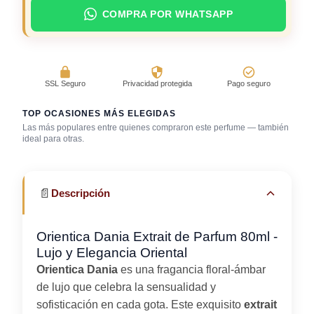
COMPRA POR WHATSAPP
SSL Seguro
Privacidad protegida
Pago seguro
TOP OCASIONES MÁS ELEGIDAS
Las más populares entre quienes compraron este perfume — también
ideal para otras.
Bar / cocteles
Cena romántica
Gala / cena de gala
📄
Descripción
Orientica Dania Extrait de Parfum 80ml -
Lujo y Elegancia Oriental
Orientica Dania
es una fragancia floral-ámbar
de lujo que celebra la sensualidad y
sofisticación en cada gota. Este exquisito
extrait