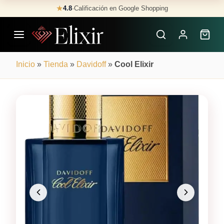
Skip
★
4.8
·
Calificación en Google Shopping
Buscar
to
Perfumes
content
×
Inicio
»
Tienda
»
Davidoff
»
Cool Elixir