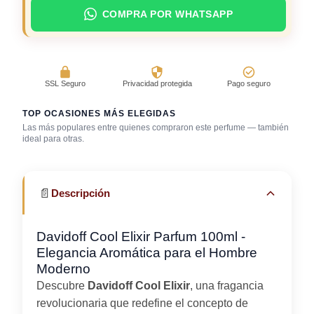
COMPRA POR WHATSAPP
SSL Seguro
Privacidad protegida
Pago seguro
TOP OCASIONES MÁS ELEGIDAS
Evento
Las más populares entre quienes compraron este perfume — también
corporativo / cena
ideal para otras.
Bar / cocteles
Cena romántica
de negocios
📄
Descripción
Davidoff Cool Elixir Parfum 100ml -
Elegancia Aromática para el Hombre
Moderno
Descubre
Davidoff Cool Elixir
, una fragancia
revolucionaria que redefine el concepto de