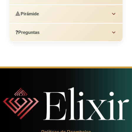
🔺
Pirámide
❓
Preguntas