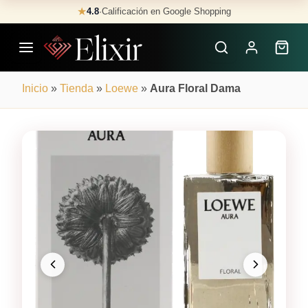
Skip
★
4.8
·
Calificación en Google Shopping
Buscar
to
Perfumes
content
×
Inicio
»
Tienda
»
Loewe
»
Aura Floral Dama