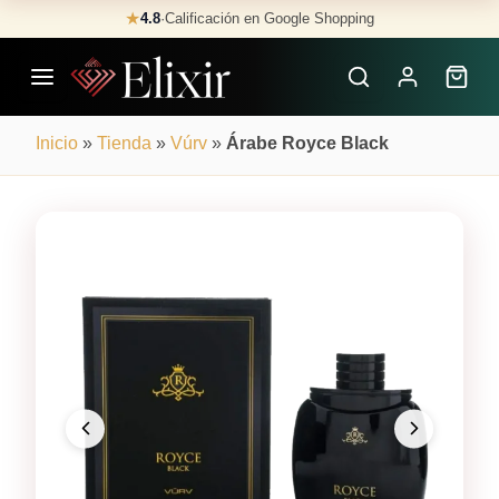
Skip
★
4.8
·
Calificación en Google Shopping
Buscar
to
Perfumes
content
×
Inicio
»
Tienda
»
Vúrv
»
Árabe Royce Black