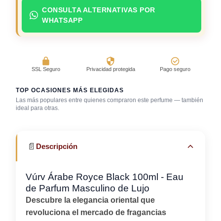
CONSULTA ALTERNATIVAS POR
WHATSAPP
SSL Seguro
Privacidad protegida
Pago seguro
TOP OCASIONES MÁS ELEGIDAS
Las más populares entre quienes compraron este perfume — también
ideal para otras.
Bar / cocteles
Café con amigos
Cena romántica
📄
Descripción
Vúrv Árabe Royce Black 100ml - Eau
de Parfum Masculino de Lujo
Descubre la elegancia oriental que
revoluciona el mercado de fragancias