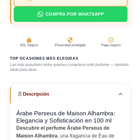
COMPRA POR WHATSAPP
SSL Seguro
Privacidad protegida
Pago seguro
TOP OCASIONES MÁS ELEGIDAS
Las más populares entre quienes compraron este perfume — también
ideal para otras.
Cena con amigos
Primera cita
Trabajo en oficina
📄
Descripción
Árabe Perseus de Maison Alhambra:
Elegancia y Sofisticación en 100 ml
Descubre el perfume Árabe Perseus de
Maison Alhambra
, una fragancia de Eau de