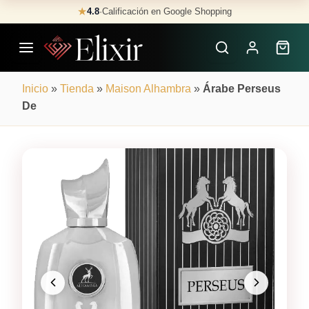
Skip
★
4.8
·
Calificación en Google Shopping
Buscar
to
Perfumes
content
×
Inicio
»
Tienda
»
Maison Alhambra
»
Árabe Perseus
De