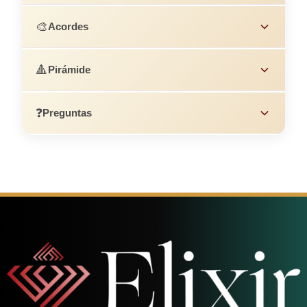
🎨
Acordes
🔺
Pirámide
❓
Preguntas