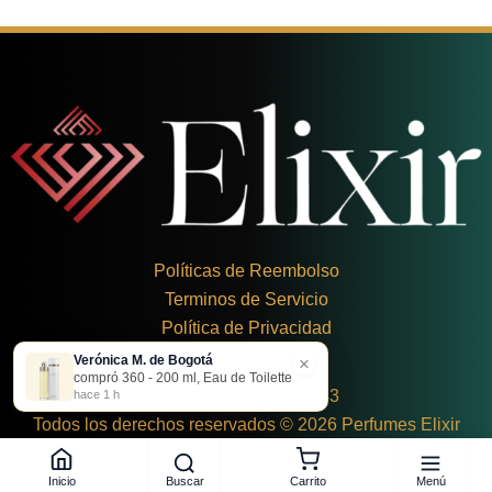
Políticas de Reembolso
Terminos de Servicio
Política de Privacidad
Verónica M. de Bogotá
×
+
57 324 248 8379
compró 360 - 200 ml, Eau de Toilette
Carrera 19 Dbis #1C-43
hace 1 h
Todos los derechos reservados © 2026 Perfumes Elixir
Buscar
Menú
Inicio
Carrito