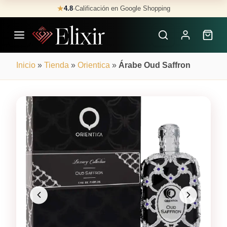
Skip
★
4.8
·
Calificación en Google Shopping
Buscar
to
Perfumes
content
×
Inicio
»
Tienda
»
Orientica
»
Árabe Oud Saffron