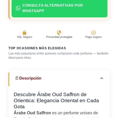
CONSULTA ALTERNATIVAS POR
WHATSAPP
SSL Seguro
Privacidad protegida
Pago seguro
TOP OCASIONES MÁS ELEGIDAS
Las más populares entre quienes compraron este perfume — también
ideal para otras.
Cena romántica
Discoteca / rumba
Gala / cena de gala
📄
Descripción
Descubre Árabe Oud Saffron de
Orientica: Elegancia Oriental en Cada
Gota
Árabe Oud Saffron
es un perfume unisex de