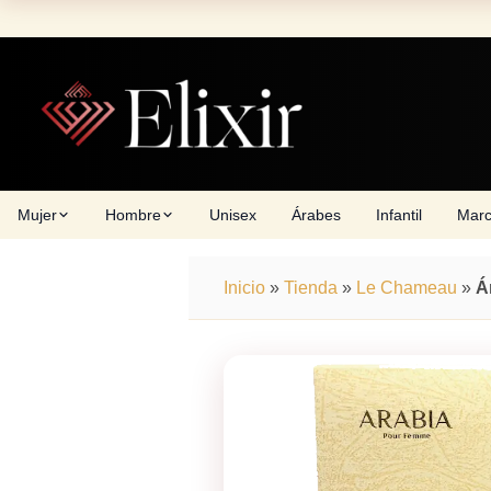
Skip
to
content
Mujer
Hombre
Unisex
Árabes
Infantil
Mar
Inicio
»
Tienda
»
Le Chameau
»
Á