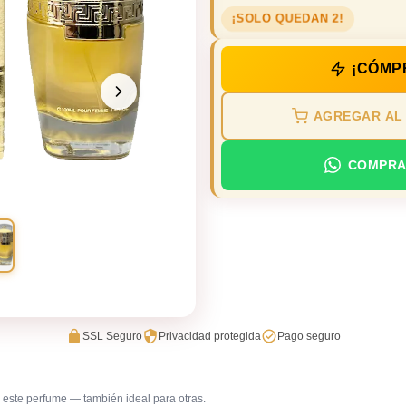
¡SOLO QUEDAN 2!
¡CÓMP
AGREGAR AL
COMPRA
SSL Seguro
Privacidad protegida
Pago seguro
este perfume — también ideal para otras.
Cena romántica
Gala / ce