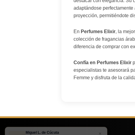
destacar con elegancia. Su c
adaptándose perfectamente a
proyección, permitiéndote di
En
Perfumes Elixir
, la mej
colección de fragancias ára
diferencia de comprar con ex
Confía en Perfumes Elixir
p
especialistas te asesorará p
Femme y disfruta de la calid
Miguel L. de Cúcuta
×