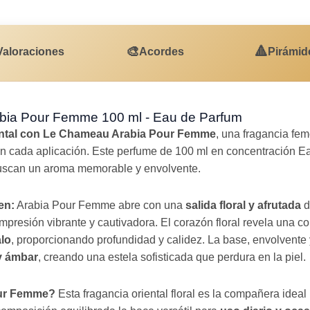
🎨
🔺
Valoraciones
Acordes
Pirámid
bia Pour Femme 100 ml - Eau de Parfum
iental con Le Chameau Arabia Pour Femme
, una fragancia fe
 en cada aplicación. Este perfume de 100 ml en concentración E
buscan un aroma memorable y envolvente.
en:
Arabia Pour Femme abre con una
salida floral y afrutada
d
impresión vibrante y cautivadora. El corazón floral revela una 
alo
, proporcionando profundidad y calidez. La base, envolvente
y ámbar
, creando una estela sofisticada que perdura en la piel.
our Femme?
Esta fragancia oriental floral es la compañera idea