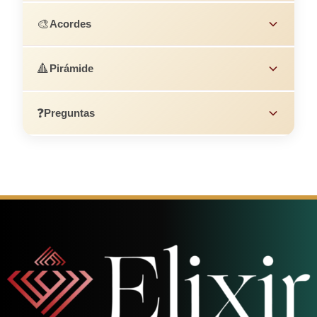
🎨
Acordes
🔺
Pirámide
❓
Preguntas