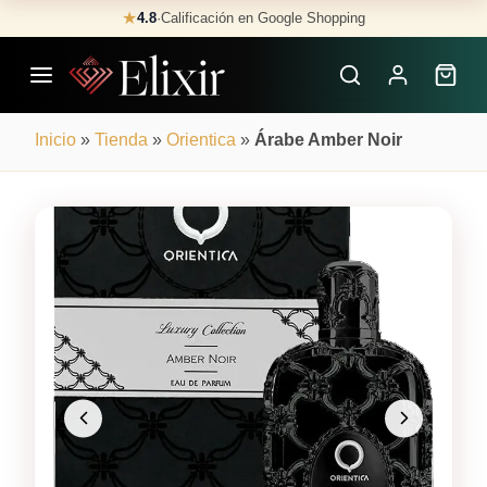
Skip
★
4.8
·
Calificación en Google Shopping
Buscar
to
Perfumes
content
×
Inicio
»
Tienda
»
Orientica
»
Árabe Amber Noir