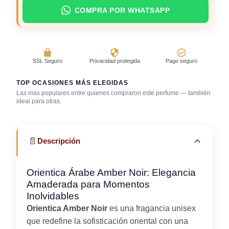
COMPRA POR WHATSAPP
SSL Seguro
Privacidad protegida
Pago seguro
TOP OCASIONES MÁS ELEGIDAS
Las más populares entre quienes compraron este perfume — también
ideal para otras.
Cena con amigos
Fragancia de firma
Trabajo en oficina
📄
Descripción
Orientica Árabe Amber Noir: Elegancia
Amaderada para Momentos
Inolvidables
Orientica Amber Noir
es una fragancia unisex
que redefine la sofisticación oriental con una