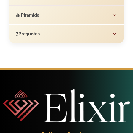
🔺
Pirámide
❓
Preguntas