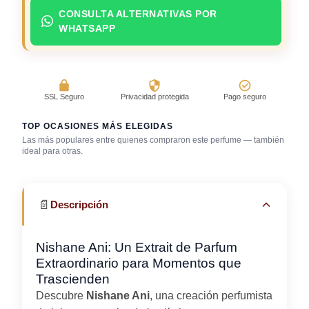
CONSULTA ALTERNATIVAS POR
WHATSAPP
SSL Seguro
Privacidad protegida
Pago seguro
TOP OCASIONES MÁS ELEGIDAS
Las más populares entre quienes compraron este perfume — también
ideal para otras.
Bar / cocteles
Cena romántica
Gala / cena de gala
📄
Descripción
Nishane Ani: Un Extrait de Parfum
Extraordinario para Momentos que
Trascienden
Descubre
Nishane Ani
, una creación perfumista