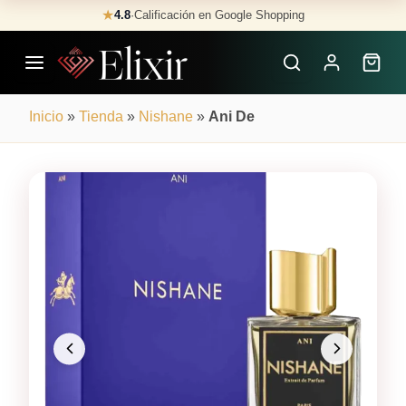
Skip
★
4.8
·
Calificación en Google Shopping
Buscar
to
Perfumes
content
×
Inicio
»
Tienda
»
Nishane
»
Ani De