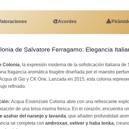
🎨
🔺
Valoraciones
Acordes
Pirámid
onia de Salvatore Ferragamo: Elegancia Itali
e Colonia
, la expresión moderna de la sofisticación italiana d
 una fragancia aromática fougère diseñada por el maestro perfumi
Acqua di Gio y CK One. Lanzada en 2015, esta colonia represe
lujo refinado.
ción:
Acqua Essenziale Colonia abre con una refrescante expl
sación de una brisa marina fresca. En el corazón, encuentra un
 de azahar del naranjo y lavanda
, que añaden profundidad arom
agancia se completa con
ambroxan, vetiver y haba tonka
, crean