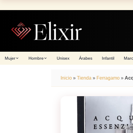
Skip
to
content
Mujer
Hombre
Unisex
Árabes
Infantil
Mar
Inicio
»
Tienda
»
Ferragamo
»
Acq