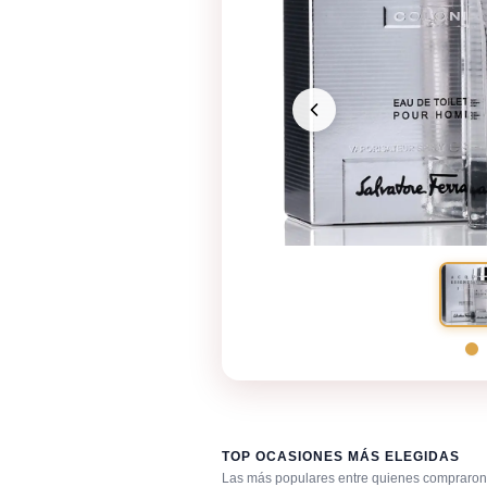
TOP OCASIONES MÁS ELEGIDAS
Las más populares entre quienes compraron 
Día caluroso / clima cálido