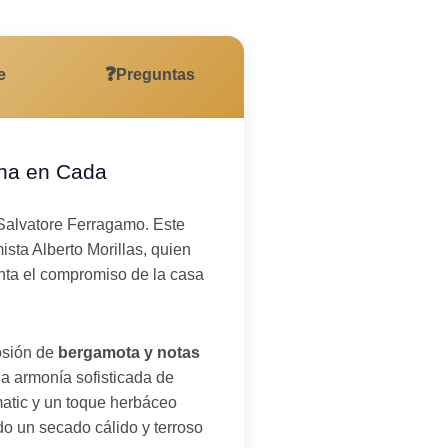
❓
e
Preguntas
ana en Cada
e Salvatore Ferragamo. Este
sta Alberto Morillas, quien
nta el compromiso de la casa
osión de
bergamota y notas
a armonía sofisticada de
atic y un toque herbáceo
do un secado cálido y terroso