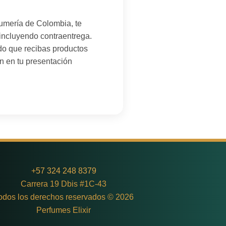
fumería de Colombia, te
incluyendo contraentrega.
do que recibas productos
n en tu presentación
+
57 324 248 8379
Carrera 19 Dbis #1C-43
odos los derechos reservados © 2026
Perfumes Elixir