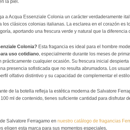
 la piel.
a a Acqua Essenziale Colonia un carácter verdaderamente italia
 los clásicos colonias italianas. La esclarea en el corazón es l
egoría, aportando una frescura verde y natural que la diferencia
enziale Colonia?
Esta fragancia es ideal para el hombre mod
para uso cotidiano
, especialmente durante los meses de prima
n prácticamente cualquier ocasión. Su frescura inicial despierta
una presencia sofisticada que no resulta abrumadora. Los usua
erfil olfativo distintivo y su capacidad de complementar el estil
ante de la botella refleja la estética moderna de Salvatore Ferr
 100 ml de contenido, tienes suficiente cantidad para disfrutar 
n de Salvatore Ferragamo en
nuestro catálogo de fragancias Fe
mes eligen esta marca para sus momentos especiales.