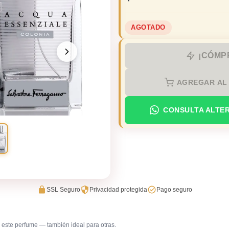
AGOTADO
¡CÓMP
AGREGAR AL
CONSULTA ALTE
SSL Seguro
Privacidad protegida
Pago seguro
este perfume — también ideal para otras.
Trabajo en oficina
Uso diar