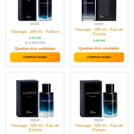
DIOR
DIOR
Sauvage - 200 ml - Eau de
Sauvage - 200 ml - Parfum
Toilette
$
979.990
$
689.990
$
1.499.990
Quedan dos unidades
Quedan dos unidades
COMPRAR AHORA
COMPRAR AHORA
DIOR
DIOR
Sauvage - 100 ml - Eau de
Sauvage - 100 ml - Eau de
Toilette
Parfum