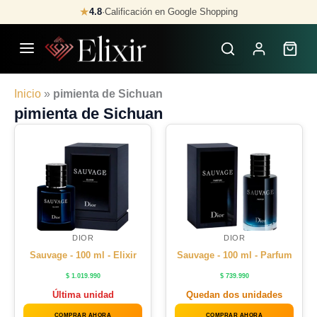
Skip
★
4.8
·
Calificación en Google Shopping
to
content
Inicio
»
pimienta de Sichuan
pimienta de Sichuan
DIOR
DIOR
Sauvage - 100 ml - Elixir
Sauvage - 100 ml - Parfum
$
1.019.990
$
739.990
Última unidad
Quedan dos unidades
COMPRAR AHORA
COMPRAR AHORA