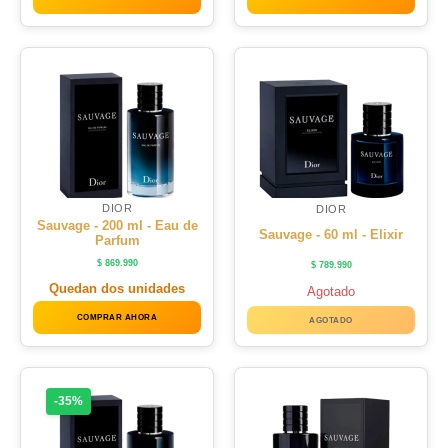
DIOR
DIOR
Sauvage - 200 ml - Eau de
Sauvage - 60 ml - Elixir
Parfum
$
869.990
$
789.990
Quedan dos unidades
Agotado
COMPRAR AHORA
AGOTADO
-35%