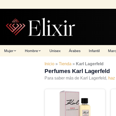
Skip
to
content
Mujer
Hombre
Unisex
Árabes
Infantil
Mar
Inicio
»
Tienda
»
Karl Lagerfeld
Perfumes Karl Lagerfeld
Para saber más de Karl Lagerfeld,
haz 